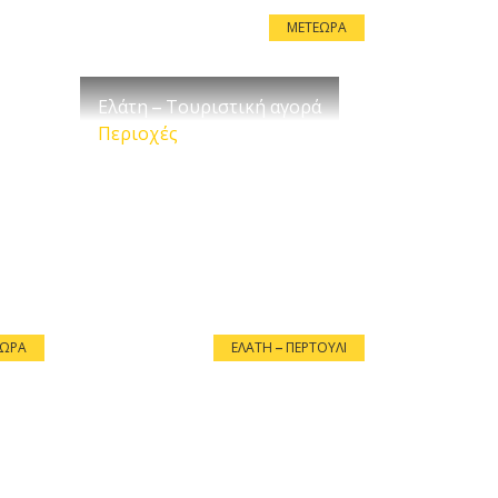
ΜΕΤΈΩΡΑ
Ελάτη – Τουριστική αγορά
Περιοχές
ΈΩΡΑ
ΕΛΆΤΗ – ΠΕΡΤΟΎΛΙ