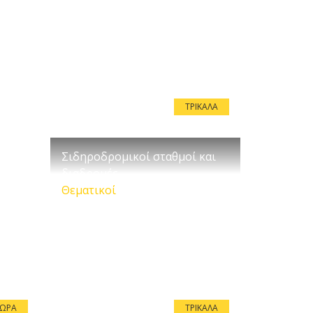
ΤΡΊΚΑΛΑ
Σιδηροδρομικοί σταθμοί και
διαδρομές
Θεματικοί
ΈΩΡΑ
ΤΡΊΚΑΛΑ