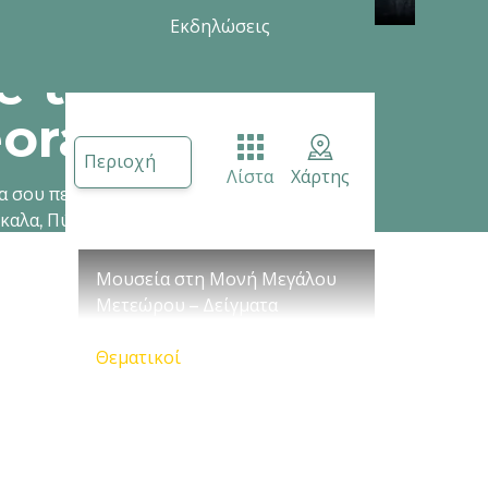
Εκδηλώσεις
 to
ora Trikala
Περιοχή
Λίστα
Χάρτης
α σου πει αμέτρητες
ίκαλα, Πύλη, Φαρκαδόνα
Μουσεία στη Μονή Μεγάλου
Μετεώρου – Δείγματα
θρησκευτικού πολιτισμού
Θεματικοί