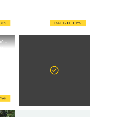
ΟΎΛΙ
ΕΛΆΤΗ – ΠΕΡΤΟΎΛΙ
ύ –
ου…»
ΠΎΛΗ