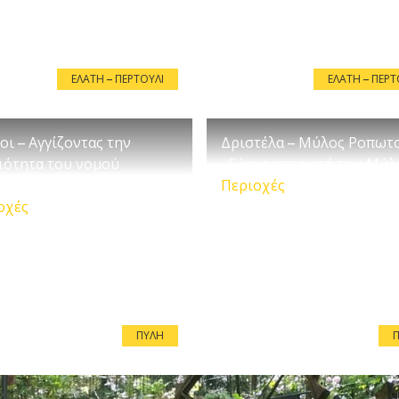
ΕΛΆΤΗ – ΠΕΡΤΟΎΛΙ
ΕΛΆΤΗ – ΠΕΡΤ
οι – Αγγίζοντας την
Δριστέλα – Μύλος Ροπωτο
ιότητα του νομού
«Γύρνα φτερωτή του Μύλ
άλων
Περιοχές
οχές
ΠΎΛΗ