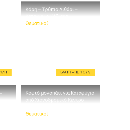
Κόρη – Τρύπιο Λιθάρι –
Καταφύγιο Κόζιακα
Θεματικοί
ΠΎΛΗ
ΕΛΆΤΗ – ΠΕΡΤΟΎΛΙ
–
Κοφτό μονοπάτι για Καταφύγιο
από Χιονοδρομικό Κέντρο
Περτουλίου
Θεματικοί