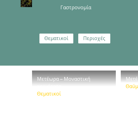
Γαστρονομία
Θεματικοί
Περιοχές
Μετέωρα – Μοναστική
Μετέ
κοινότητα
Θαύμ
Θεματικοί