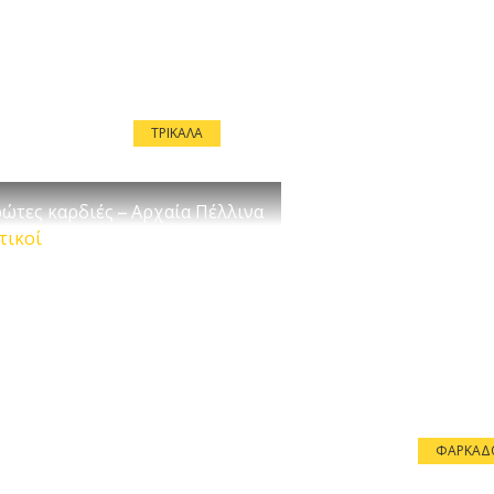
ΤΡΊΚΑΛΑ
ρώτες καρδιές – Αρχαία Πέλλινα
τικοί
ΦΑΡΚΑΔ