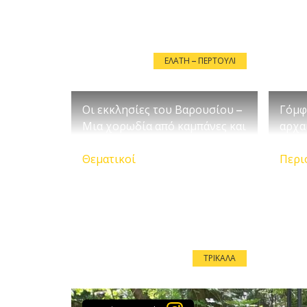
ΕΛΆΤΗ – ΠΕΡΤΟΎΛΙ
Οι εκκλησίες του Βαρουσίου –
Γόμφ
Μια χορωδία από καμπάνες και
αρχα
σήμαντρα
Τρικ
Θεματικοί
Περι
ΤΡΊΚΑΛΑ