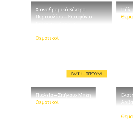
Χιονοδρομικό Κέντρο
Πύλη
Περτουλίου – Καταφύγιο
Θεμα
Κόζιακα – Κορυφή
Χατζηπέτρου
Θεματικοί
ΕΛΆΤΗ – ΠΕΡΤΟΎΛΙ
Πιαλεία – Σπήλαιο Μπέη
Ελάτ
Θεματικοί
Αρβα
Κορυ
Θεμα