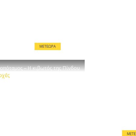
ΜΕΤΈΩΡΑ
οπόταμος – Η κιβωτός της Πίνδου
οχές
ΜΕΤ