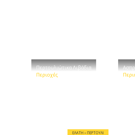
Περτουλιώτικα Λιβάδια
Ασπρ
Περιοχές
Περι
ΕΛΆΤΗ – ΠΕΡΤΟΎΛΙ