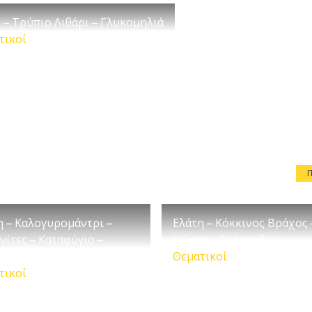
 – Τρύπιο Λιθάρι – Γλυκομηλιά
τικοί
η – Καλογυρομάντρι –
Ελάτη – Κόκκινος Βράχος 
νίτες – Καταφύγιο –
Κώστα – Αμάρανθος
φή Χατζηπέτρος
Θεματικοί
τικοί