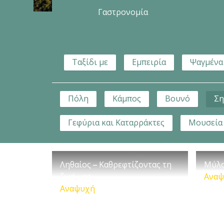
Γαστρονομία
Ταξίδι με
Εμπειρία
Ψαγμένα
Πόλη
Κάμπος
Βουνό
Ση
Γεφύρια και Καταρράκτες
Μουσεία
Ληθαίος – Καθρεφτίζοντας τη
Μύλο
ζωή μας
Αναψ
Αναψυχή