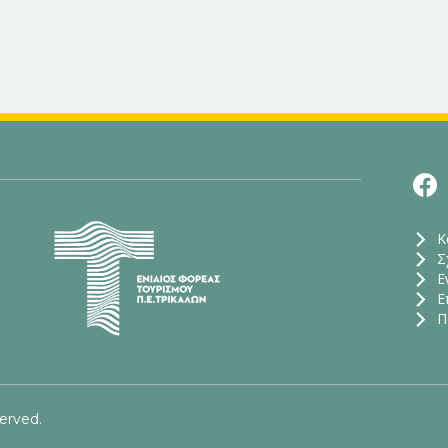
Ενιαίος Φορέας Τουρισμού Π. Ε. Τρικάλων
Κ
Σ
Ε
Ε
Π
served.