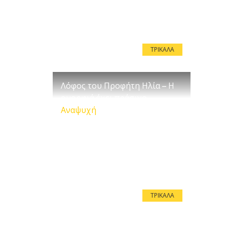
ΤΡΊΚΑΛΑ
Λόφος του Προφήτη Ηλία – Η
ομορφιά έχει πράσινο
Αναψυχή
ΤΡΊΚΑΛΑ