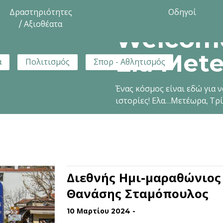
Δραστηριότητες
Οδηγοί
/ Αξιοθέατα
Welcome
Ela Mete
α
Πολιτισμός
Σπορ - Αθλητισμός
Ένας κόσμος είναι εδώ για ν
ιστορίες! Ελα…Μετέωρα, Τρ
Διεθνής Ημι-μαραθώνιος
Θανάσης Σταμόπουλος
10 Μαρτίου 2024 -