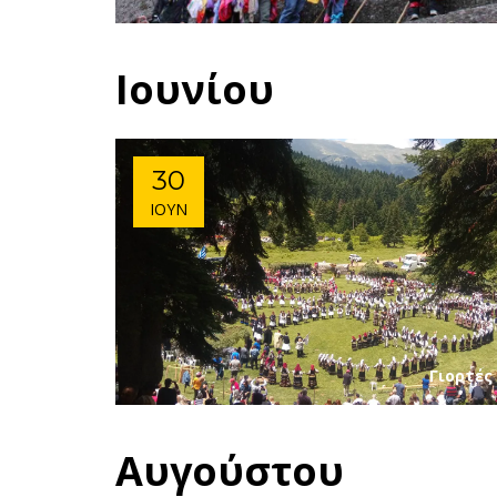
Ιουνίου
30
ΙΟΎΝ
Γιορτές
Αυγούστου