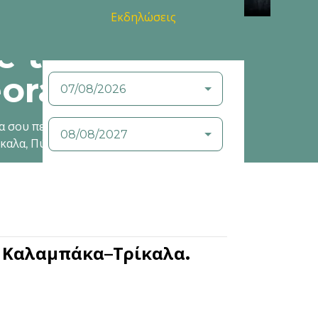
Εκδηλώσεις
 to
ora Trikala
Από:
Μέχρι:
α σου πει αμέτρητες
ίκαλα, Πύλη, Φαρκαδόνα
 Καλαμπάκα–Τρίκαλα.