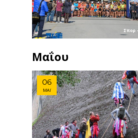
Σπορ 
Μαΐου
06
ΜΆΙ