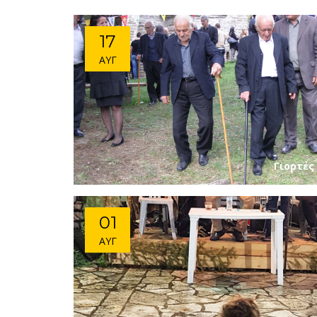
17
ΑΎΓ
Γιορτές
01
ΑΎΓ