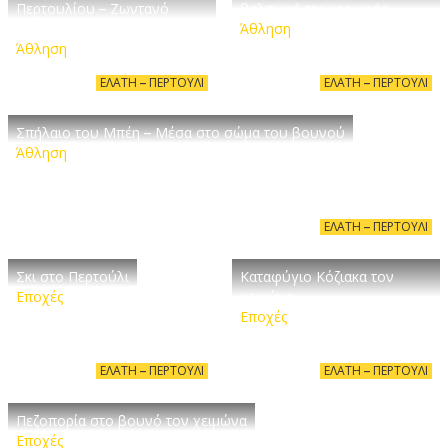
Περτουλίου – Ζωντανό
θαλπωρή της κορυφής
παραμύθι
Άθληση
Άθληση
ΕΛΆΤΗ – ΠΕΡΤΟΎΛΙ
ΕΛΆΤΗ – ΠΕΡΤΟΎΛΙ
Σπήλαιο του Μπέη – Μέσα στο σώμα του βουνού
Άθληση
ΕΛΆΤΗ – ΠΕΡΤΟΎΛΙ
Σκι στο Περτούλι
Καταφύγιο Κόζιακα τον
Εποχές
χειμώνα
Εποχές
ΕΛΆΤΗ – ΠΕΡΤΟΎΛΙ
ΕΛΆΤΗ – ΠΕΡΤΟΎΛΙ
Πεζοπορία στο βουνό τον χειμώνα
Εποχές