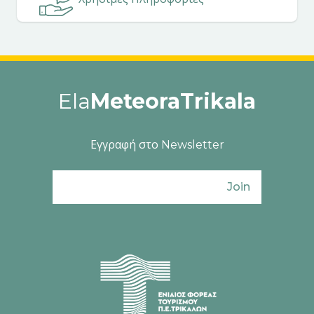
Ela
MeteoraTrikala
Εγγραφή στο Newsletter
Join
Ενιαίος Φορέας Τουρισμού Π. Ε. Τρικάλω