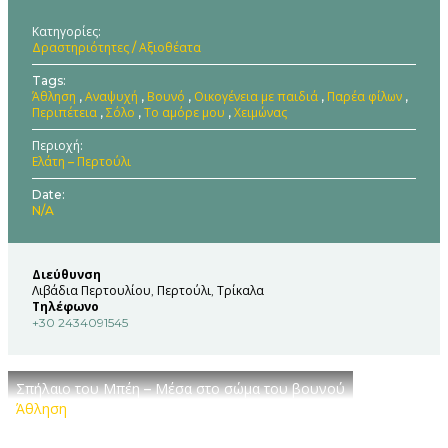
Κατηγορίες
Δραστηριότητες / Αξιοθέατα
Tags
Άθληση
Αναψυχή
Βουνό
Οικογένεια με παιδιά
Παρέα φίλων
Περιπέτεια
Σόλο
Το αμόρε μου
Χειμώνας
Περιοχή
Ελάτη – Περτούλι
Date
N/A
Διεύθυνση
Λιβάδια Περτουλίου, Περτούλι, Τρίκαλα
Τηλέφωνο
+30 2434091545
Σπήλαιο του Μπέη – Μέσα στο σώμα του βουνού
Άθληση