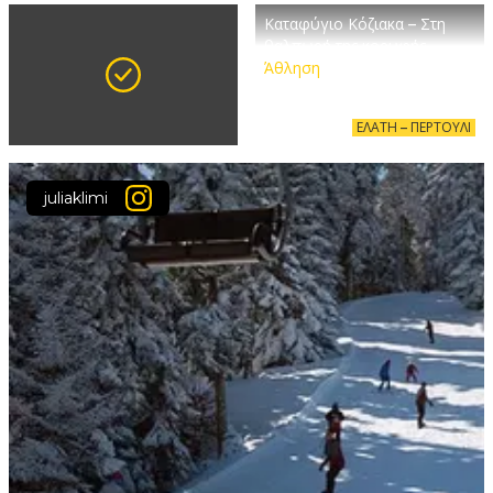
Καταφύγιο Κόζιακα – Στη
θαλπωρή της κορυφής
Άθληση
ΕΛΆΤΗ – ΠΕΡΤΟΎΛΙ
juliaklimi